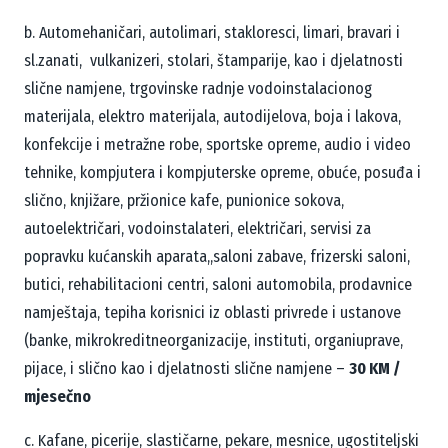
b. Automehaničari, autolimari, stakloresci, limari, bravari i
sl.zanati, vulkanizeri, stolari, štamparije, kao i
djelatnosti
slične namjene, trgovinske radnje vodoinstalacionog
materijala, elektro materijala,
autodijelova, boja i lakova,
konfekcije i metražne robe, sportske opreme, audio i video
tehnike,
kompjutera i kompjuterske opreme, obuće, posuđa i
slično, knjižare, pržionice kafe, punionice sokova,
autoelektričari, vodoinstalateri, električari, servisi za
popravku kućanskih aparata,,saloni zabave, frizerski
saloni,
butici, rehabilitacioni centri, saloni automobila, prodavnice
namještaja, tepiha korisnici iz oblasti
privrede i ustanove
(banke, mikrokreditneorganizacije, instituti, organiuprave,
pijace, i slično kao i
djelatnosti slične namjene –
30 KM /
mjesečno
c. Kafane, picerije, slastičarne, pekare, mesnice, ugostiteljski