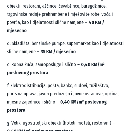
objekti: restorani, aščince, ćevabžince,
buregdžinice,
trgovinske radnje prehrambene i mješovite robe, voća i
povrća, kao i djelatnosti slične
namjene –
40 KM /
mjesečno
d. Skladišta, benzinske pumpe, supermarket kao i djelatnosti
slične namjene –
35 KM / mjesečno
e. Robna kuća, samoposluge i slično –
0,40 KM/m²
poslovnog prostora
f. Elektrodistribucija, pošta, banke, sudovi, tužilaštvo,
porezna uprava, javna preduzeća i javne ustanove,
općina,
mjesne zajednice i slično –
0,40 KM/m² poslovnog
prostora
g. Veliki ugostiteljski objekti (hoteli, moteli, restorani) –