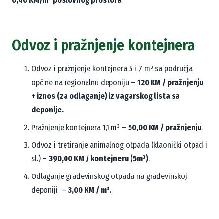
0,40 KM/m² poslovnog prostora
Odvoz i pražnjenje kontejnera
Odvoz i pražnjenje kontejnera 5 i 7
m³
sa područja
općine na regionalnu deponiju –
120 KM / pražnjenju
+ iznos (za odlaganje) iz vagarskog lista sa
deponije.
Pražnjenje kontejnera 1,1
m³
–
50,00 KM / pražnjenju
.
Odvoz i tretiranje animalnog otpada (klaonički otpad i
sl.) –
390,00 KM / kontejneru (5
m³
)
.
Odlaganje građevinskog otpada na građevinskoj
deponiji –
3,00 KM /
m³
.