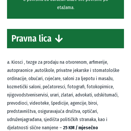
etažama.
Pravna lica
a. Kiosci , tezge za prodaju na otvorenom, arfimerije,
autopraonice ,autoškole, privatne jekarske i stomatološke
ordinacije, obućari, cvjećare, saloni za ljepotu i masažu,
kozmetički saloni, pečatoresci, fotografi, fotokopirnice,
njigovodstveniservisi, urari, zlatari, advokati, udskitumači,
prevodioci, videoteke, špedicije, agencije, biroi,
predstavništva, osiguravajuća društva, optičari,
udruženjagrađana, sjedišta političkih stranaka, kao i
djelatnosti slične namjene –
25 KM / mjesečno