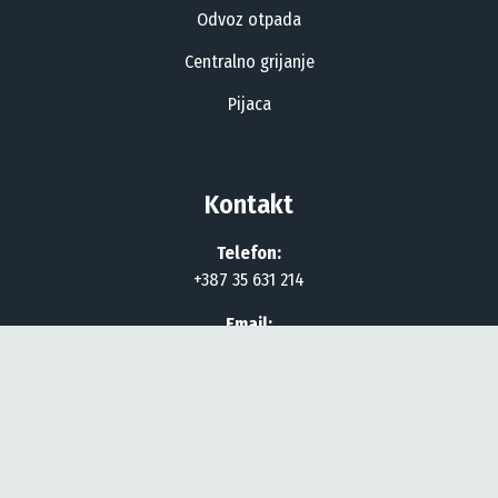
Odvoz otpada
Centralno grijanje
Pijaca
Kontakt
Telefon:
+387 35 631 214
Email:
info@komunalac-kalesija.ba
Radno vrijeme:
Pon – Pet: 07:00 – 15:00